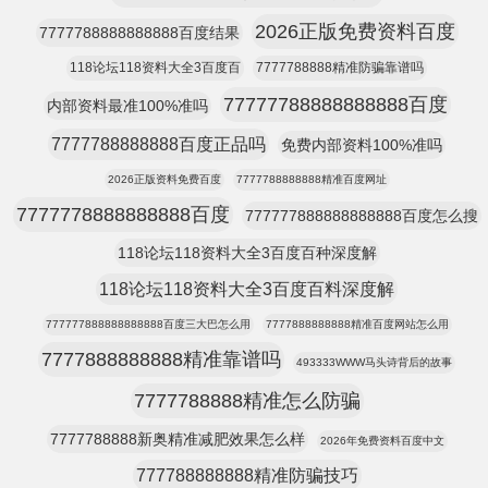
2026正版免费资料百度
7777788888888888百度结果
118论坛118资料大全3百度百
7777788888精准防骗靠谱吗
77777788888888888百度
内部资料最准100%准吗
7777788888888百度正品吗
免费内部资料100%准吗
2026正版资料免费百度
7777788888888精准百度网址
7777778888888888百度
777777888888888888百度怎么搜
118论坛118资料大全3百度百种深度解
118论坛118资料大全3百度百料深度解
777777888888888888百度三大巴怎么用
7777888888888精准百度网站怎么用
7777888888888精准靠谱吗
493333WWW马头诗背后的故事
7777788888精准怎么防骗
7777788888新奥精准减肥效果怎么样
2026年免费资料百度中文
777788888888精准防骗技巧