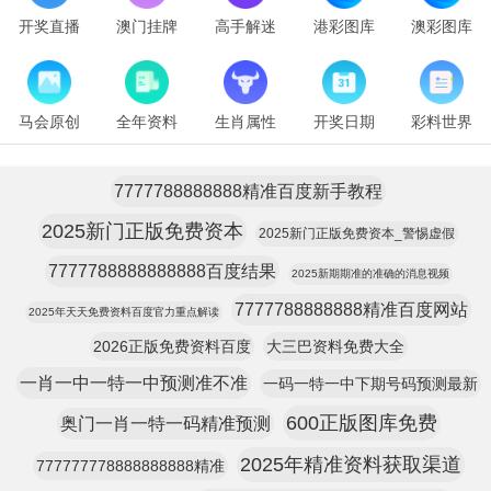
开奖直播
澳门挂牌
高手解迷
港彩图库
澳彩图库
马会原创
全年资料
生肖属性
开奖日期
彩料世界
7777788888888精准百度新手教程
2025新门正版免费资本
2025新门正版免费资本_警惕虚假
7777788888888888百度结果
2025新期期准的准确的消息视频
7777788888888精准百度网站
2025年天天免费资料百度官力重点解读
2026正版免费资料百度
大三巴资料免费大全
一肖一中一特一中预测准不准
一码一特一中下期号码预测最新
600正版图库免费
奥门一肖一特一码精准预测
2025年精准资料获取渠道
777777778888888888精准