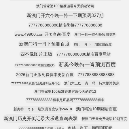
澳门管家婆100精准谜语今天的谜诸葛
新澳门开六今晚一特一下期预测327期
7777788888888精准街接777778888888
www.49900.com开奖查询-百度
澳门一肖一特今晚预测资料
新澳门特一肖下预测百度
奥门一肖下一期预测百度
四不像图片正版
7777788888888精准百度网站
新奥今晚特一肖预测百度
7777888888888精准防骗技巧
2026新门正版免费资本更新百度
7777888888888888
澳门大三巴一肖一码一特大鹏湾美康
7777788888新澳门正版排列五开什么
澳门管家婆100精准香港谜语今天的谜12
7777888888888精准是正品吗777788888888精准
澳门精准10期谜语百度
新奥特一肖下一期预测百度软件24618
新澳门历史开奖记录大乐透查询表双
新澳门天天免费谜语10期百度
奥特一肖下一期预测百度
777788888888精准是正品吗