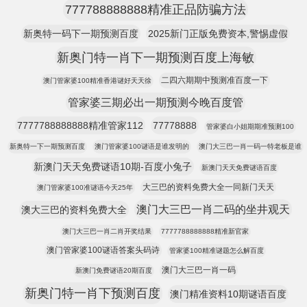
777788888888精准正品防骗方法
新奥特一码下一期预测百度
2025新门正版免费资本,警惕虚假
新奥门特一肖下一期预测百度上海敏
二四六期期中预测准百度一下
澳门管家婆100精准香港谜好天天徐
管家婆三期必出一期预测今晚百度管
7777788888888精准管家112
77778888
管家婆白小姐期期准预测100
新奥特一下一期预测百度
澳门管家婆100谜语是谁发明的
澳门大三巴一肖一码一特老板是谁
新澳门天天免费谜语10期-百度小兔子
新澳门天天免费谜语百度
大三巴的资料免费大全一同新门天天
澳门管家婆100准谜语今天25年
澳门大三巴一肖二码的坐井观天
澳大三巴的资料免费大全
澳门大三巴一肖二肖开奖结果
7777788888888精准新官家
澳门管家婆100谜语答案头码诗
管家婆100精准谜题怎么解百度
澳门大三巴一肖一码
新澳门免费谜语20期百度
新奥门特一肖下预测百度
澳门精准资料10期谜语百度