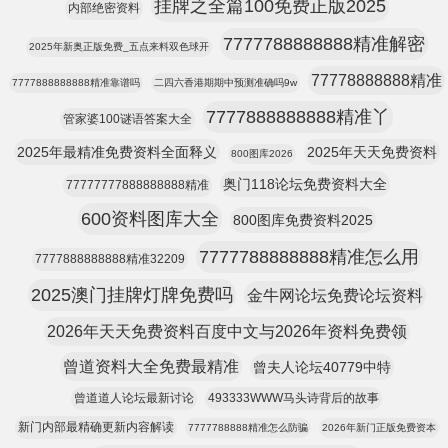
挂牌之全篇100免费正版2025
内部绝密资料
7777788888888精准解密
2025年新奥正版免费_五点来料双色球开
77778888888精准
7777888888888精准靠谱吗
二四六香港期期中预测准确吗9w
7777888888888精准丫
管家婆100谜语答案大全
2025年最精准免费资料全面释义
2025年天天免费资料
800图库2026
奥门118论坛免费资料大全
77777777888888888精准
600资料图库大全
800图库免费资料2025
7777788888888精准怎么用
7777888888888精准32209
2025澳门挂牌灯牌免费吗
金牛网论坛免费论坛资料
2026年天天免费资料百度中文与2026年资料免费领
曾道资料大全免费最精准
曾夫人论坛40779中特
曾道道人论坛最新讨论
493333WWW马头诗背后的故事
新门内部最精确更新内容解读
7777788888精准怎么防骗
2026年新门正版免费资本