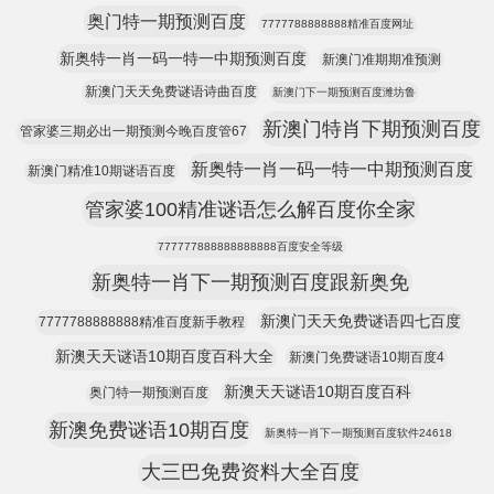
奥门特一期预测百度
7777788888888精准百度网址
新奥特一肖一码一特一中期预测百度
新澳门准期期准预测
新澳门天天免费谜语诗曲百度
新澳门下一期预测百度潍坊鲁
新澳门特肖下期预测百度
管家婆三期必出一期预测今晚百度管67
新奥特一肖一码一特一中期预测百度
新澳门精准10期谜语百度
管家婆100精准谜语怎么解百度你全家
777777888888888888百度安全等级
新奥特一肖下一期预测百度跟新奥免
新澳门天天免费谜语四七百度
7777788888888精准百度新手教程
新澳天天谜语10期百度百科大全
新澳门免费谜语10期百度4
新澳天天谜语10期百度百科
奥门特一期预测百度
新澳免费谜语10期百度
新奥特一肖下一期预测百度软件24618
大三巴免费资料大全百度