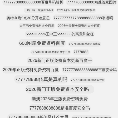
777777888888888888百度号码解析
7777788888888精准管家图片
一码一特一期预测准不准
2026新门正版免费资本猴警惕虚
奥特今晚9点30分开啥意思
77777777777888888888888靠谱吗
大三巴免费资料大全百度
2026年最新免费资料大全百度
555525oom王中王5555555的寓意和象征
600图库免费资料百度
7777888888精准怎么防骗
77778888
7777888888888精准百度怎么用
2026新门正版免费资本更新百度一
2026年正版资料免费资料百度
77777788888888888百度安全吗
777778888传真是真的吗
7777788888888靠谱吗评价
2026新门正版免费资本安全吗一
新澳2026年正版免费资料免费
7777888888888精准百度安全吗
7777888888888新传是什么意思
新疆777788888888888888是啥