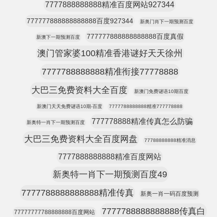
7777888888888精准百度网站927344
777777888888888888百度927344
新奥门肖下一期预测百度
777777888888888888百度真假
新澳下一期预测百度
澳门管家婆100精准香港谜好天天徐州
7777788888888精准衔接77778888
大巴三免费资料大全百度
新澳门免费谜语10期百度
新澳门天天免费谜语10期-百度
7777788888888精准777778888
777778888精准传真怎么防骗
新奥特一肖下一期预测百度
大巴三免费资料大全百度网盘
77788888888精准消息
7777888888888精准百度网站
新奥特一肖下一期预测百度49
7777788888888888精准传真
新奥一肖一码百度预测
7777788888888888传真白
77777777788888888百度网站