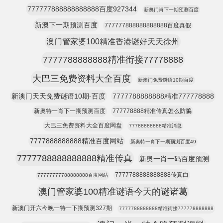
777777888888888888百度927344
新奥门肖下一期预测百度
新澳下一期预测百度
777777888888888888百度真假
澳门管家婆100精准香港谜好天天徐州
7777788888888精准衔接77778888
大巴三免费资料大全百度
新澳门免费谜语10期百度
新澳门天天免费谜语10期-百度
7777788888888精准777778888
新奥特一肖下一期预测百度
777778888精准传真怎么防骗
大巴三免费资料大全百度网盘
77788888888精准消息
7777888888888精准百度网站
新奥特一肖下一期预测百度49
7777788888888888精准传真
新奥一肖一码百度预测
7777788888888888传真白
77777777788888888百度网站
澳门管家婆100精准谜语今天的谜诸葛
新澳门开六今晚一特一下期预测327期
7777788888888精准街接777778888888