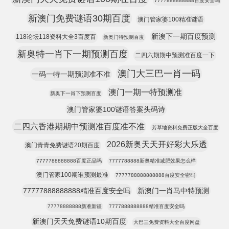
7777888888888百度安全吗
新澳门免费谜语30期百度
澳门管家婆100精准谜语
新澳下一期百度预测
118论坛118资料大全3百度百
新奥门特预测百度
新奥特一肖下一期预测百度
二四六期期中预测准百度一下
澳门大三巴一肖一码
一码一特一期预测准不准
澳门一期一特预测准
新奥下一肖下预测百度
澳门管家婆100谜语答案头码诗
二四六香港期期中预测准百度准不准
芳草地资料免费正版大全百度
2026新奥天天开好彩大乐透
澳门青青免费谜语20期百度
7777788888888百度正品吗
7777788888新奥精准减肥效果怎么样
澳门管家100期谁预测最准
7777788888888888百度安全密码
77777888888888精准百度安全吗
新澳门一肖马中特预测
77778888888新准新疆
7777888888888精准百度安全吗
新澳门天天免费谜语10期百度
大巴三免费资料大全百度网盘