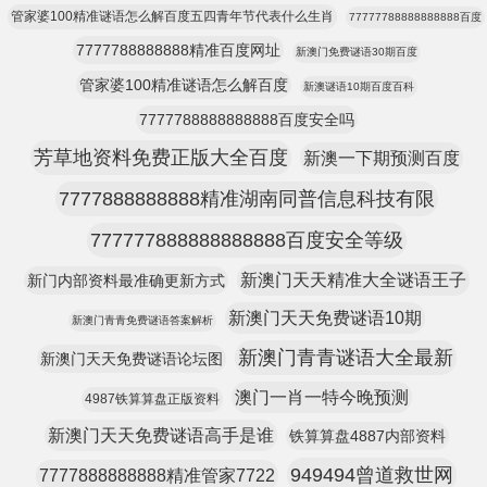
管家婆100精准谜语怎么解百度五四青年节代表什么生肖
77777788888888888百度
7777788888888精准百度网址
新澳门免费谜语30期百度
管家婆100精准谜语怎么解百度
新澳谜语10期百度百科
7777788888888888百度安全吗
芳草地资料免费正版大全百度
新澳一下期预测百度
7777888888888精准湖南同普信息科技有限
777777888888888888百度安全等级
新澳门天天精准大全谜语王子
新门内部资料最准确更新方式
新澳门天天免费谜语10期
新澳门青青免费谜语答案解析
新澳门青青谜语大全最新
新澳门天天免费谜语论坛图
澳门一肖一特今晚预测
4987铁算算盘正版资料
新澳门天天免费谜语高手是谁
铁算算盘4887内部资料
949494曾道救世网
7777888888888精准管家7722