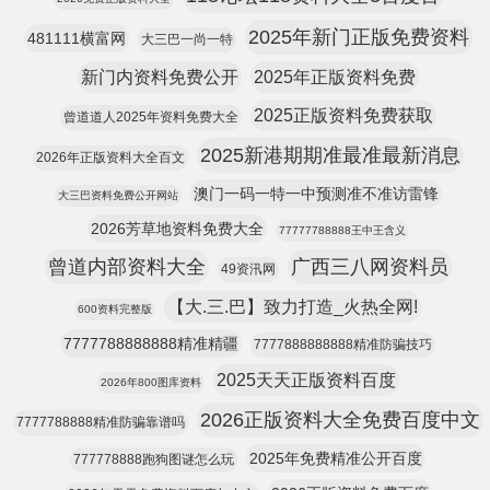
2025年新门正版免费资料
481111横富网
大三巴一尚一特
新门内资料免费公开
2025年正版资料免费
2025正版资料免费获取
曾道道人2025年资料免费大全
2025新港期期准最准最新消息
2026年正版资料大全百文
澳门一码一特一中预测准不准访雷锋
大三巴资料免费公开网站
2026芳草地资料免费大全
77777788888王中王含义
曾道内部资料大全
广西三八网资料员
49资汛网
【大.三.巴】致力打造_火热全网!
600资料完整版
7777788888888精准精疆
7777888888888精准防骗技巧
2025天天正版资料百度
2026年800图库资料
2026正版资料大全免费百度中文
7777788888精准防骗靠谱吗
2025年免费精准公开百度
777778888跑狗图谜怎么玩