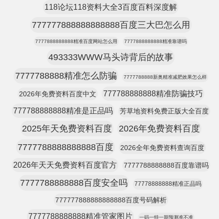
118论坛118资料大全3百度百料深度解
777777888888888888百度三大巴怎么用
7777888888888精准百度网站怎么用
7777888888888精准靠谱吗
493333WWW马头诗背后的故事
7777788888精准怎么防骗
7777788888新奥精准减肥效果怎么样
777788888888精准防骗技巧
2026年免费资料百度中文
777788888888精准是正品吗
芳草地资料免费正版大全百度
2025年天免费资料百度
2026年免费资料百度
7777788888888888百度
2026全年免费资料查询百度
2026年天天免费资料百度官方
7777788888888百度靠谱吗
7777788888888百度安全吗
77778888888精准正品吗
777777888888888888百度号码解析
7777788888888精准管家图片
一码一特一期预测准不准