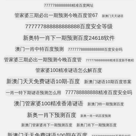
7777788888888精准百度网址
管家婆三期必出一期预测今晚百度管67
新澳门天天谜语
777777888888888888百度安全等级
新奥特一肖下一期预测百度24618软件
澳门一肖中特百度预测
77777788888888888百度安全吗
管家婆三期必出一期预测今晚百度管
7777788888888精准百度新手教程
管家婆100精准谜语怎么解百度
新澳门天天免费谜语10期-百度
新澳门谜语10期百度答案
777788888888精准百度安全吗
一肖一特下期谜语预测怎么用
澳门管家婆100精准香港谜语
新澳门特一期预测百度
新奥一肖下预测百度
新奥一肖一码百度预测
新澳门管家婆肖下一期预测百度
新奥门肖下一期预测百度
新澳门天天免费谜语100期在百度