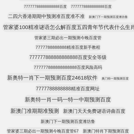
77777788888888888百度
7777778888888888百度
二四六香港期期中预测准百度准不准
新澳门下一期预测百度潍坊鲁
管家婆100精准谜语怎么解百度五四青年节代表什么生
管家婆三期必出一期预测今晚百度管
7777788888888精准百度新手教程
777777888888888888百度安全等级
777777888888888888百度风险高吗
新奥特一肖下一期预测百度24618软件
奥门特一期预测百度
7777788888888精准百度网址
新奥特一肖一码一特一中期预测百度
新澳门准期期准预测
新澳门天天免费谜语诗曲百度
新澳门下一期预测百度潍坊鲁
管家婆三期必出一期预测今晚百度管67
新澳门特肖下期预测百度