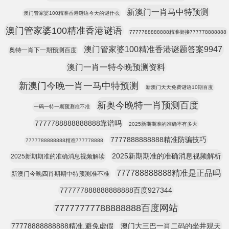
新澳门一肖马中特预测
澳门管家婆100精准香港谜语今天的谜什么
澳门管家婆100精准香港谜语
7777788888888精准街接777778888888
澳门管家婆100精准香港谜题答案9947
奥特一肖下一期预测百度
澳门一肖一特今晚预测资料
新澳门今晚一肖一马中特预测
新澳门天天免费谜语10期百度
新奥今晚特一肖预测百度
一码一特一期预测准不准
7777788888888888靠谱吗
2025新期期准的准确率有多大
7777888888888精准防骗技巧
7777788888888精准777778888
2025新期期准的准确消息视频解析
2025新期期准的准确消息视频解读
777788888888精准是正品吗
新澳门今晚四肖期期中特预测准不准
777777888888888888百度927344
77777777788888888百度网站
77778888888888精准,避免虚假
澳门大三巴一肖二码的坐井观天