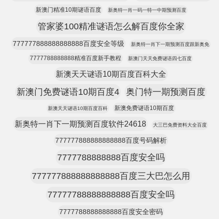
新澳门精准10期谜语百度
新奥特一肖一码一特一中期预测百度
管家婆100精准谜语怎么解百度你全家
777777888888888888百度安全等级
新奥特一肖下一期预测百度跟新奥免
7777788888888精准百度新手教程
新澳门天天免费谜语四七百度
新澳天天谜语10期百度百科大全
新澳门免费谜语10期百度4
奥门特一期预测百度
新澳免费谜语10期百度
新澳天天谜语10期百度百科
新奥特一肖下一期预测百度软件24618
大三巴免费资料大全百度
777777888888888888百度号码解析
7777788888888百度安全吗
777777888888888888百度三大巴怎么用
77777788888888888百度安全吗
7777788888888888百度安全密码