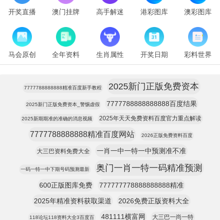
开奖直播
澳门挂牌
高手解迷
港彩图库
澳彩图库
马会原创
全年资料
生肖属性
开奖日期
彩料世界
2025新门正版免费资本
7777788888888精准百度新手教程
7777788888888888百度结果
2025新门正版免费资本_警惕虚假
2025年天天免费资料百度官力重点解读
2025新期期准的准确的消息视频
7777788888888精准百度网站
2026正版免费资料百度
一肖一中一特一中预测准不准
大三巴资料免费大全
奥门一肖一特一码精准预测
一码一特一中下期号码预测最新
600正版图库免费
777777778888888888精准
2025年精准资料获取渠道
2026免费正版资料大全
481111横富网
大三巴一尚一特
118论坛118资料大全3百度百