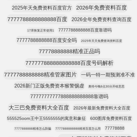
2026年免费资料百度
2025年天免费资料百度官方
7777788888888888百度
2026全年免费资料查询百度
7777788888888百度靠谱吗
17库恢复正常使用1
7777788888888百度安全吗
2025年天天免费查询资料百度
77778888888精准正品吗
777777888888888888百度号码解析
7777788888888精准管家图片
一码一特一期预测准不准
2026新门正版免费资本猴警惕虚
奥特今晚9点30分开啥意思
77777777777888888888888靠谱吗
大三巴免费资料大全百度
2026年最新免费资料大全百度
555525oom王中王5555555的寓意和象征
600图库免费资料百度
77778888
7777888888精准怎么防骗
7777888888888精准百度怎么用