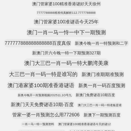
澳门管家婆100精准香港谜好天天徐州
7777788888精准传真解析112.7777788888
澳门管家婆100准谜语今天25年
澳门一肖一马一恃一中下一期预测
777777888888888888百度真假
新澳今晚一肖一特预测和二字
新澳门开六今晚一特一下期预测327期
澳门大三巴一肖一码一特大鹏湾美康
大三巴一肖一码一特是谁写的
新澳门准期期准预测
澳门港家婆100期准香港谜语
新奥一肖一码百度预测
新澳门免费谜语10期百度
新奥今晚开一肖预测视频2O2511,1O号九
新澳门天天免费谜语10期-百度
澳门大三巴一肖一码一特老板是谁
管家一婆一肖预测怎么用772606
新澳下一期预测百度
一肖一马一特一预测资料
澳门管家婆100精准香港谜语今天的谜12