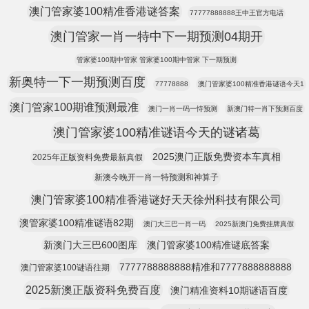
澳门管家婆100精准香港谜答案
77777888888王中王官方电话
澳门管家一肖一特中下一期预测04期开
管家婆100期中管家 管家婆100期中管家 下一期预测
新奥特一下一期预测百度
77778888
澳门管家婆100精准香港谜语今天1
澳门管家100期谁预测最准
澳门一肖一码一恃预测
新澳门特一肖下预测百度
澳门管家婆100精准谜语今天的谜诸葛
2025澳门正版免费资本车真相
2025年正版资料免费最新真假
新澳今晚开一肖一特预测和神算子
澳门管家婆100精准香港谜好天天徐州科技有限公司
澳管家婆100精准谜语82期
澳门大三巴一肖一码
2025新澳门免费挂牌真假
新澳门大三巴600图库
澳门管家婆100精准谜底答案
7777788888888精准和7777888888888
澳门管家婆100谜语往期
2025新澳正版资科免费百度
澳门精准资料10期谜语百度