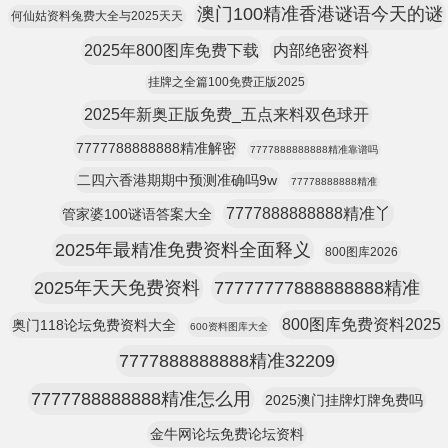
澳门100精准香港谜语今天的谜
何仙姑资料兔费大全与2025天天
2025年800图库免费下载
内部绝密资料
挂牌之全篇100免费正版2025
2025年新奥正版免费_五点来料双色球开
7777788888888精准解密
7777888888888精准靠谱吗
二四六香港期期中预测准确吗9w
77778888888精准
7777888888888精准丫
管家婆100谜语答案大全
2025年最精准免费资料全面释义
800图库2026
2025年天天免费资料
77777777888888888精准
800图库免费资料2025
奥门118论坛免费资料大全
600资料图库大全
7777888888888精准32209
7777788888888精准怎么用
2025澳门挂牌灯牌免费吗
金牛网论坛免费论坛资料