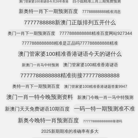
白小姐精准三肖三期免费预测
澳门管家婆100准谜语今天26年香港
新奥特一肖下一期预测百度
77788888888精准消息
7777788888新澳门正版排列五开什么
奥门一肖下一期预测百度
7777888888888精准百度网站927344
7777888888888精准是正品吗777788888888精准
澳门管家婆100精准香港谜语今天的谜什么
澳门管家婆100精准香港谜语
新澳门一肖马中特预测
7777788888888精准街接777778888888
奥特一肖下一期预测百度
澳门管家婆100精准香港谜题答案9947
澳门一肖一特今晚预测资料
新澳门今晚一肖一马中特预测
一码一特一期预测准不准
新澳门天天免费谜语10期百度
新奥今晚特一肖预测百度
7777788888888888靠谱吗
2025新期期准的准确率有多大