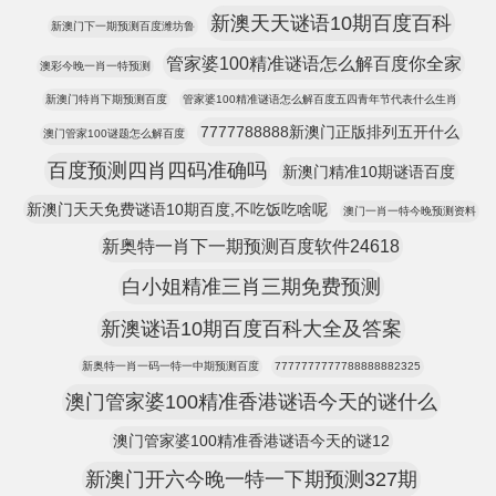
新澳天天谜语10期百度百科
新澳门下一期预测百度潍坊鲁
管家婆100精准谜语怎么解百度你全家
澳彩今晚一肖一特预测
新澳门特肖下期预测百度
管家婆100精准谜语怎么解百度五四青年节代表什么生肖
7777788888新澳门正版排列五开什么
澳门管家100谜题怎么解百度
百度预测四肖四码准确吗
新澳门精准10期谜语百度
新澳门天天免费谜语10期百度,不吃饭吃啥呢
澳门一肖一特今晚预测资料
新奥特一肖下一期预测百度软件24618
白小姐精准三肖三期免费预测
新澳谜语10期百度百科大全及答案
新奥特一肖一码一特一中期预测百度
7777777777788888882325
澳门管家婆100精准香港谜语今天的谜什么
澳门管家婆100精准香港谜语今天的谜12
新澳门开六今晚一特一下期预测327期