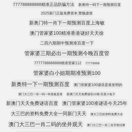
777788888888精准正品防骗方法
新奥特一码下一期预测百度
2025新门正版免费资本,警惕虚假
新奥门特一肖下一期预测百度上海敏
澳门管家婆100精准香港谜好天天徐
二四六期期中预测准百度一下
管家婆三期必出一期预测今晚百度管
7777788888888精准管家112
77778888
管家婆白小姐期期准预测100
新奥特一下一期预测百度
澳门管家婆100谜语是谁发明的
澳门大三巴一肖一码一特老板是谁
新澳门天天免费谜语10期-百度小兔子
新澳门天天免费谜语百度
澳门管家婆100准谜语今天25年
大三巴的资料免费大全一同新门天天
澳大三巴的资料免费大全
澳门大三巴一肖二码的坐井观天
澳门大三巴一肖二肖开奖结果