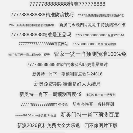
7777788888888精准777778888
7777888888888精准防骗技巧
2025新期期准的准确消息视频解读
新澳门今晚四肖期期中特预测准不准
2025新期期准的准确消息视频解析
777788888888精准是正品吗
777777888888888888百度927344
77777777788888888百度网站
77778888888888精准,避免虚假
管家一婆一肖预测预准100%免
澳门大三巴一肖二码的坐井观天
7777888888888精准的来源和历史背景探讨
新奥特一肖下一期预测百度软件24618
新奥免费期期准谁是好人大结局
新奥特一肖下一期预测百度49
澳彩今晚一肖一特预测
新奥今晚开一肖特预测
7777788888888888精准传真
新奥门特一肖下预测百度
www.49900.com开奖查询-百度
新澳2026資料免费大全大乐透
四不像图片正版