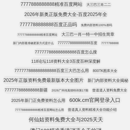
7777888888888精准百度网站
大三巴三肖二二
2026年新奥正版免费大全-百度2025年全
7777788888888百度正品吗
免费内部资料100%准吗
大三巴一肖一特一中招生简章
7777788888888精准百度网址
7777778888888888百度
新门内部最准确更新方式是什么
7777788888
777777888888888888百度怎么搜
118论坛118资料大全3百度百种深度解
777777888888888888百度三大巴怎么用
800TK图库大全
2025年正版资料免费最新版本大全图片
新门内部资料大全揭秘
777777888888888新疆
曾道道人资料免费大全
2026广州传真猜特诗第17期
600k.cm官网登录入口
2025年新门正免费资料怎么用
曾道真人资料精准大全功能介绍
7777888888888精准百度网站怎么用
何仙姑资料兔费大全与2025天天