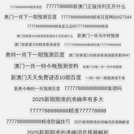
7777788888新澳门正版排列五开什么
77788888888精准消息
奥门一肖下一期预测百度
7777888888888精准百度网站927344
7777888888888精准是正品吗777788888888精准
新澳门一肖马中特预测
澳门管家婆100精准香港谜语今天的谜什么
澳门管家婆100精准香港谜语
7777788888888精准街接777778888888
奥特一肖下一期预测百度
澳门管家婆100精准香港谜题答案9947
澳门一肖一特今晚预测资料
新澳门今晚一肖一马中特预测
新澳门天天免费谜语10期百度
一码一特一期预测准不准
7777788888888888靠谱吗
新奥今晚特一肖预测百度
2025新期期准的准确率有多大
7777788888888精准777778888
7777888888888精准防骗技巧
2025新期期准的准确消息视频解读
2025新期期准的准确消息视频解析