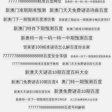
7777788888888精准百度网址
新奥特一肖一码一特一中期预测百度
新澳门准期期准预测
新澳门天天免费谜语诗曲百度
新澳门下一期预测百度潍坊鲁
管家婆三期必出一期预测今晚百度管67
新澳门特肖下期预测百度
新澳门精准10期谜语百度
新奥特一肖一码一特一中期预测百度
管家婆100精准谜语怎么解百度你全家
777777888888888888百度安全等级
新奥特一肖下一期预测百度跟新奥免
7777788888888精准百度新手教程
新澳门天天免费谜语四七百度
新澳天天谜语10期百度百科大全
奥门特一期预测百度
新澳门免费谜语10期百度4
新澳免费谜语10期百度
新澳天天谜语10期百度百科
新奥特一肖下一期预测百度软件24618
大三巴免费资料大全百度
777777888888888888百度号码解析