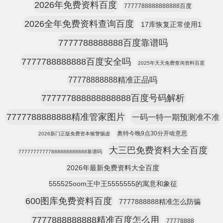
2026年免费资料百度
7777788888888888百度
2026全年免费资料查询百度
17库恢复正常使用1
7777788888888百度靠谱吗
7777788888888百度安全吗
2025年天天免费查询资料百度
77778888888精准正品吗
777777888888888888百度号码解析
7777788888888精准管家图片
一码一特一期预测准不准
奥特今晚9点30分开啥意思
2026新门正版免费资本猴警惕虚
大三巴免费资料大全百度
77777777777888888888888靠谱吗
2026年最新免费资料大全百度
555525oom王中王5555555的寓意和象征
600图库免费资料百度
7777888888精准怎么防骗
7777888888888精准百度怎么用
77778888