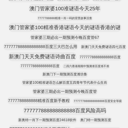
澳门管家婆100准谜语今天25年
7777788888精准一肖一码的背景故事没查
澳门管家婆100精准香港谜语今天的谜语香港的谜
管家婆三期必出一期预测今晚百度管67
777777888888888888百度三大巴怎么用
新澳门天天免费谜语四七百度
新澳门天天免费谜语诗曲百度
77777788888888888百度
7777778888888888百度
二四六香港期期中预测准百度准不准
新澳门下一期预测百度潍坊鲁
管家婆100精准谜语怎么解百度五四青年节代表什么生肖
管家婆三期必出一期预测今晚百度管
7777788888888精准百度新手教程
777777888888888888百度安全等级
777777888888888888百度风险高吗
新奥特一肖下一期预测百度24618软件
奥门特一期预测百度