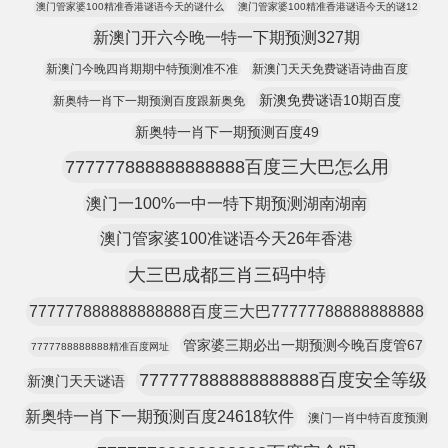
澳门管家婆100精准香港谜语今天的谜什么
澳门管家婆100精准香港谜语今天的谜12
新澳门开六今晚一特一下期预测327期
新澳门今晚四肖期期中特预测准不准
新澳门天天免费谜语诗曲百度
新澳免费谜语10期百度
新奥特一肖下一期预测百度跟新奥免
新奥特一肖下一期预测百度49
777777888888888888百度三大巴怎么用
澳门一100%一中一特下期预测湖南湖南
澳门管家婆100准谜语今天26年香港
大三巴成都三肖三码中特
777777888888888888百度三大巴77777788888888888
管家婆三期必出一期预测今晚百度管67
7777788888888精准百度网址
777777888888888888百度安全等级
新澳门天天谜语
新奥特一肖下一期预测百度24618软件
澳门一肖中特百度预测