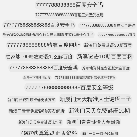
7777788888888百度安全吗
777777888888888888百度三大巴怎么用
77777788888888888百度安全吗
7777788888888888百度安全密码
管家婆100精准谜语怎么解百度五四青年节代表什么生肖
77777788888888888百度
7777788888888精准百度网址
新澳门免费谜语30期百度
新澳谜语10期百度百科
管家婆100精准谜语怎么解百度
7777788888888888百度安全吗
芳草地资料免费正版大全百度
新澳一下期预测百度
7777888888888精准湖南同普信息科技有限
777777888888888888百度安全等级
新澳门天天精准大全谜语王子
新门内部资料最准确更新方式
新澳门天天免费谜语10期
新澳门青青免费谜语答案解析
新澳门青青谜语大全最新
新澳门天天免费谜语论坛图
4987铁算算盘正版资料
澳门一肖一特今晚预测