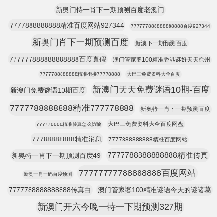
新奥门特一肖下一期预测百度老澳门
7777888888888精准百度网站927344
777777888888888888百度927344
新奥门肖下一期预测百度
新澳下一期预测百度
777777888888888888百度真假
澳门管家婆100精准香港谜好天天徐州
7777788888888精准衔接77778888
大巴三免费资料大全百度
新澳门天天免费谜语10期-百度
新澳门免费谜语10期百度
7777788888888精准777778888
新奥特一肖下一期预测百度
大巴三免费资料大全百度网盘
777778888精准传真怎么防骗
77788888888精准消息
7777888888888精准百度网站
7777788888888888精准传真
新奥特一肖下一期预测百度49
77777777788888888百度网站
新奥一肖一码百度预测
7777788888888888传真白
澳门管家婆100精准谜语今天的谜诸葛
新澳门开六今晚一特一下期预测327期