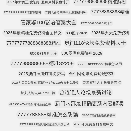
7777788888888精准解密
2025年新奥正版免费_五点来料双色球开
77778888888精准
7777888888888精准靠谱吗
二四六香港期期中预测准确吗9w
管家婆100谜语答案大全
7777888888888精准丫
2025年最精准免费资料全面释义
2025年天天免费资料
800图库2026
奥门118论坛免费资料大全
77777777888888888精准
800图库免费资料2025
600资料图库大全
7777888888888精准32209
7777788888888精准怎么用
2025澳门挂牌灯牌免费吗
金牛网论坛免费论坛资料
曾道资料大全免费最精准
2026年天天免费资料百度中文与2026年资料免费领
曾道道人论坛最新讨论
曾夫人论坛40779中特
新门内部最精确更新内容解读
493333WWW马头诗背后的故事
7777788888精准怎么防骗
2026年新门正版免费资本
2026年免费资料百度中文
7777788888新奥精准减肥效果怎么样