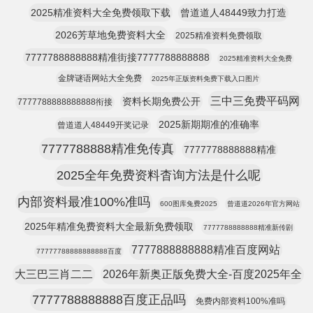
2025精准资料大全免费领取下载
曾道道人48449致力打造
2026芳草地免费资料大全
2025精准资料免费领取
7777788888888精准街接7777788888888
2025精准资料大全免费
金牌谜语网站大全免费
2025年正版资料免费下载入口图片
三中三免费平码网
资料长期免费公开
7777788888888888衔接
2025新期期准的准确率
曾道道人48449开奖记录
7777788888精准免传真
7777778888888精准
2025全年免费资料杳询方法是什么呢
内部资料最准100%准吗
600图库兔费2025
曾道道2026年官方网站
2025年精准免费资料大全最新免费领取
7777788888888精准新传剧
7777888888888精准百度网站
77777788888888888百度
大三巴三肖二二
2026年新奥正版免费大全-百度2025年全
7777788888888百度正品吗
免费内部资料100%准吗