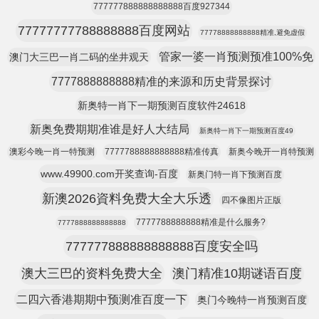
777777888888888888百度927344
77777777788888888百度网站
77778888888888精准,避免虚假
管家一婆一肖预测预准100%免
澳门大三巴一肖二码的坐井观天
7777888888888精准的来源和历史背景探讨
新奥特一肖下一期预测百度软件24618
新奥免费期期准谁是好人大结局
新奥特一肖下一期预测百度49
澳彩今晚一肖一特预测
7777788888888888精准传真
新奥今晚开一肖特预测
www.49900.com开奖查询-百度
新奥门特一肖下预测百度
新澳2026資料免费大全大乐透
四不像图片正版
7777788888888精准是什么服务?
7777888888888888
777777888888888888百度安全吗
澳大三巴的资料免费大全
澳门精准10期谜语百度
二四六香港期期中预测准百度一下
奥门今晚特一肖预测百度