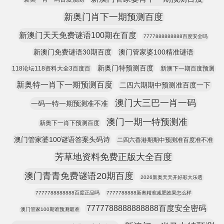
新奥门肖下一期预测百度
新澳门天天免费谜语100期在百度
7777888888888百度安全吗
新澳门免费谜语30期百度
澳门管家婆100精准谜语
新奥门特预测百度
118论坛118资料大全3百度百
新澳下一期百度预测
新奥特一肖下一期预测百度
二四六期期中预测准百度一下
澳门大三巴一肖一码
一码一特一期预测准不准
澳门一期一特预测准
新奥下一肖下预测百度
澳门管家婆100谜语答案头码诗
二四六香港期期中预测准百度准不准
芳草地资料免费正版大全百度
澳门青青免费谜语20期百度
2026新奥天天开好彩大乐透
7777788888888百度正品吗
7777788888新奥精准减肥效果怎么样
7777788888888888百度安全密码
澳门管家100期谁预测最准