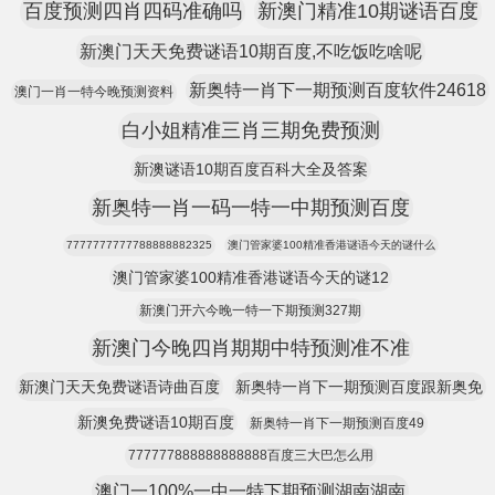
百度预测四肖四码准确吗
新澳门精准10期谜语百度
新澳门天天免费谜语10期百度,不吃饭吃啥呢
新奥特一肖下一期预测百度软件24618
澳门一肖一特今晚预测资料
白小姐精准三肖三期免费预测
新澳谜语10期百度百科大全及答案
新奥特一肖一码一特一中期预测百度
7777777777788888882325
澳门管家婆100精准香港谜语今天的谜什么
澳门管家婆100精准香港谜语今天的谜12
新澳门开六今晚一特一下期预测327期
新澳门今晚四肖期期中特预测准不准
新澳门天天免费谜语诗曲百度
新奥特一肖下一期预测百度跟新奥免
新澳免费谜语10期百度
新奥特一肖下一期预测百度49
777777888888888888百度三大巴怎么用
澳门一100%一中一特下期预测湖南湖南