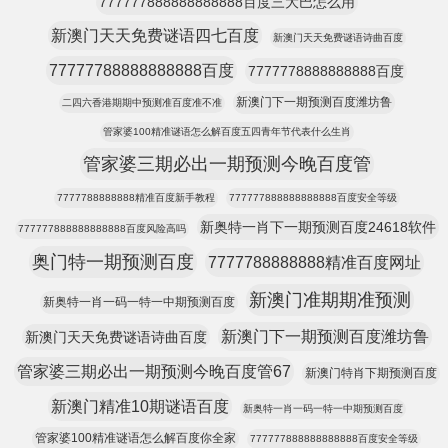
777777888888888888百度三大巴怎么用
新澳门天天免费谜语四七百度
新澳门天天免费谜语诗曲百度
77777788888888888百度
7777778888888888百度
新澳门下一期预测百度潍坊鲁
二四六香港期期中预测准百度准不准
管家婆100精准谜语怎么解百度五四青年节代表什么生肖
管家婆三期必出一期预测今晚百度管
7777788888888精准百度新手教程
777777888888888888百度安全等级
新奥特一肖下一期预测百度24618软件
777777888888888888百度风险高吗
奥门特一期预测百度
7777788888888精准百度网址
新澳门准期期准预测
新奥特一肖一码一特一中期预测百度
新澳门下一期预测百度潍坊鲁
新澳门天天免费谜语诗曲百度
管家婆三期必出一期预测今晚百度管67
新澳门特肖下期预测百度
新澳门精准10期谜语百度
新奥特一肖一码一特一中期预测百度
管家婆100精准谜语怎么解百度你全家
777777888888888888百度安全等级