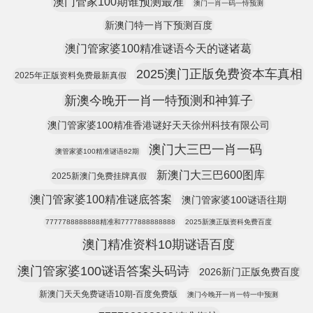
澳门管家100期谁预测最准
澳门一肖一码一恃预测
新澳门特一肖下预测百度
澳门管家婆100精准谜语今天的谜诸葛
2025澳门正版免费资本车真相
2025年正版资料免费最新真假
新澳今晚开一肖一特预测和神算子
澳门管家婆100精准香港谜好天天徐州科技有限公司
澳门大三巴一肖一码
澳管家婆100精准谜语82期
新澳门大三巴600图库
2025新澳门免费挂牌真假
澳门管家婆100精准谜底答案
澳门管家婆100谜语往期
7777788888888精准和7777888888888
2025新澳正版资科免费百度
澳门精准资料10期谜语百度
澳门管家婆100谜语答案头码诗
2026新门正版免费百度
新澳门天天免费谜语10期-百度免费版
澳门今晚开一肖一特一中预测