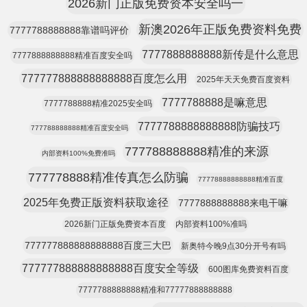
2026新门正版免费资本安全吗一
新澳2026年正版免费资料免费
7777788888888靠谱吗评价
7777888888888新传是什么意思
7777888888888精准百度安全吗
777777888888888888百度怎么用
2025年天天免费百度资料
7777788888是嘛意思
7777788888精准2025安全吗
7777788888888888防骗技巧
777788888888精准百度安全吗
777788888888精准的来源
内部资料100%免费准吗
777778888精准传真怎么防骗
77778888888888精准百度
2025年免费正版资料获取途径
7777888888888来电干嘛
2026新门正版免费资本百度
内部资料100%准吗
777777888888888888百度三大巴
新奥特今晚9点30分开号有吗
777777888888888888百度安全等级
600图库免费资料百度
7777788888888精准和77777888888888