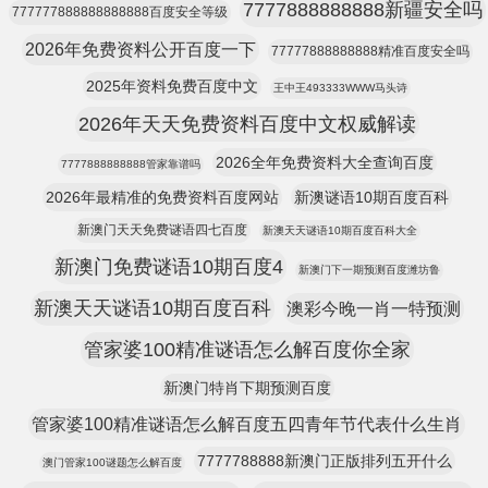
7777888888888新疆安全吗
777777888888888888百度安全等级
2026年免费资料公开百度一下
77777888888888精准百度安全吗
2025年资料免费百度中文
王中王493333WWW马头诗
2026年天天免费资料百度中文权威解读
2026全年免费资料大全查询百度
7777888888888管家靠谱吗
2026年最精准的免费资料百度网站
新澳谜语10期百度百科
新澳门天天免费谜语四七百度
新澳天天谜语10期百度百科大全
新澳门免费谜语10期百度4
新澳门下一期预测百度潍坊鲁
新澳天天谜语10期百度百科
澳彩今晚一肖一特预测
管家婆100精准谜语怎么解百度你全家
新澳门特肖下期预测百度
管家婆100精准谜语怎么解百度五四青年节代表什么生肖
7777788888新澳门正版排列五开什么
澳门管家100谜题怎么解百度