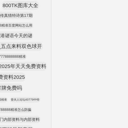
800TK图库大全
州传真猜特诗第17期
8888精准百度网站怎么用
香港谜语今天的谜
费_五点来料双色球开
7778888888精准
2025年天天免费资料
费资料2025
灯牌免费吗
最精准
曾夫人论坛40779中特
7788888精准怎么防骗
门内部资料与内部资料