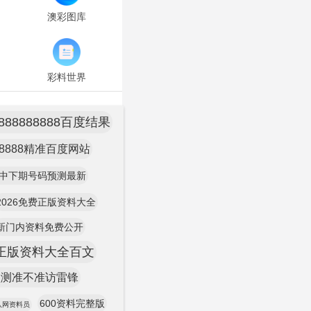
澳彩图库
彩料世界
8888888888百度结果
888888精准百度网站
中下期号码预测最新
2026免费正版资料大全
新门内资料免费公开
年正版资料大全百文
预测准不准访雷锋
600资料完整版
八网资料员