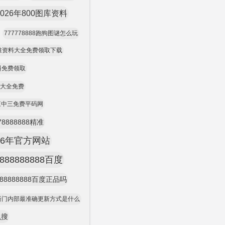
2026年800图库资料
777778888跑狗图谜怎么玩
精准资料大全免费领取下载
料免费领取
大全免费
三中三免费平码网
78888888精准
26年官方网站
8888888888百度
788888888百度正品吗
新门内部最准确更新方式是什么
么搜