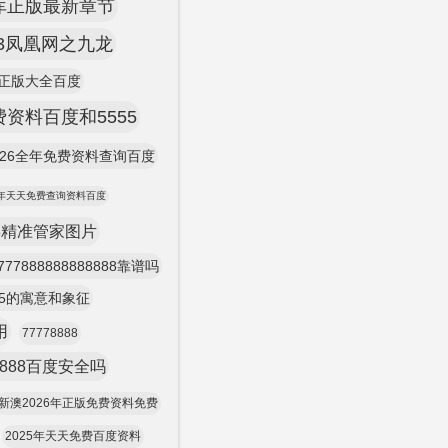
图库正版最新章节
333凤凰网之九龙
正版大全百度
费资料百度和5555
026全年免费资料查询百度
5年天天免费查询资料百度
888精准管家图片
7777888888888888靠谱吗
555的寓意和象征
用
77778888
88888百度安全吗
新澳2026年正版免费资料免费
2025年天天免费百度资料