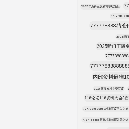
7
2025年免费正版资料获取途径
77777888
777778888
2026新
2025新门正版
77778888
77777888888
内部资料最准1
2026正版资料免费百度
118论坛118资料大全3
7777888888888精准百度网站怎么
7777788888新奥精准减肥效果怎么