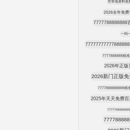
芳草地资料免
2026全年免
77777888888
一码
777777777778888
7777888888
2026年正
2026新门正版
777788888888
2025年天天免费
77777888888
7777888