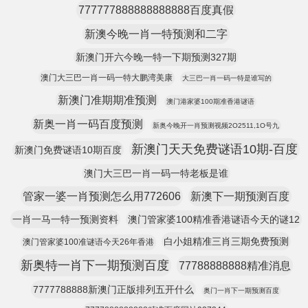
777777888888888888百度真假
新澳今晚一肖一特预测和二字
新澳门开六今晚一特一下期预测327期
澳门大三巴一肖一码一特大鹏湾美康
大三巴一肖一码一特是谁写的
新澳门准期期准预测
澳门港家婆100期准香港谜语
新奥一肖一码百度预测
新奥今晚开一肖预测视频2O2511,1O号九
新澳门天天免费谜语10期-百度
新澳门免费谜语10期百度
澳门大三巴一肖一码一特老板是谁
管家一婆一肖预测怎么用772606
新澳下一期预测百度
一肖一马一特一预测资料
澳门管家婆100精准香港谜语今天的谜12
白小姐精准三肖三期免费预测
澳门管家婆100准谜语今天26年香港
新奥特一肖下一期预测百度
77788888888精准消息
7777788888新澳门正版排列五开什么
奥门一肖下一期预测百度