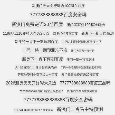
新澳门天天免费谜语100期在百度
7777888888888百度安全吗
新澳门免费谜语30期百度
澳门管家婆100精准谜语
118论坛118资料大全3百度百
新澳下一期百度预测
新奥门特预测百度
新奥特一肖下一期预测百度
二四六期期中预测准百度一下
一码一特一期预测准不准
澳门大三巴一肖一码
新奥下一肖下预测百度
澳门一期一特预测准
澳门管家婆100谜语答案头码诗
二四六香港期期中预测准百度准不准
芳草地资料免费正版大全百度
澳门青青免费谜语20期百度
2026新奥天天开好彩大乐透
7777788888888百度正品吗
7777788888新奥精准减肥效果怎么样
澳门管家100期谁预测最准
7777788888888888百度安全密码
新澳门一肖马中特预测
77777888888888精准百度安全吗