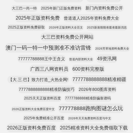
新门内资料免费公开
大三巴一尚一特
2025年新门正版免费资料
2025年正版资料免费
曾道道人2025年资料免费大全
2025正版资料免费获取
2026年正版资料大全百文
2025新港期期准最准最新消息
大三巴资料免费公开网站
澳门一码一特一中预测准不准访雷锋
2026芳草地资料免费大全
49资汛网
77777788888王中王含义
曾道内部资料大全
广西三八网资料员
600资料完整版
7777788888888精准精疆
【大.三.巴】致力打造_火热全网!
7777888888888精准防骗技巧
2026年800图库资料
2025天天正版资料百度
7777788888精准防骗靠谱吗
777778888跑狗图谜怎么玩
2026正版资料大全免费百度中文
2025年免费精准公开百度
2026年天天免费资料百度与中文
2026正版资料免费百度
2025精准资料大全免费领取下载