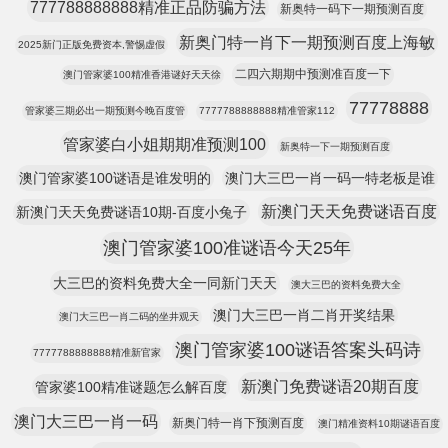
777788888888精准正品防骗方法
新奥特一码下一期预测百度
新奥门特一肖下一期预测百度上海敏
2025新门正版免费资本,警惕虚假
二四六期期中预测准百度一下
澳门管家婆100精准香港谜好天天徐
77778888
管家婆三期必出一期预测今晚百度管
7777788888888精准管家112
管家婆白小姐期期准预测100
新奥特一下一期预测百度
澳门管家婆100谜语是谁发明的
澳门大三巴一肖一码一特老板是谁
新澳门天天免费谜语百度
新澳门天天免费谜语10期-百度小兔子
澳门管家婆100准谜语今天25年
大三巴的资料免费大全一同新门天天
澳大三巴的资料免费大全
澳门大三巴一肖二肖开奖结果
澳门大三巴一肖二码的坐井观天
澳门管家婆100谜语答案头码诗
7777788888888精准新官家
新澳门免费谜语20期百度
管家婆100精准谜题怎么解百度
澳门大三巴一肖一码
新奥门特一肖下预测百度
澳门精准资料10期谜语百度