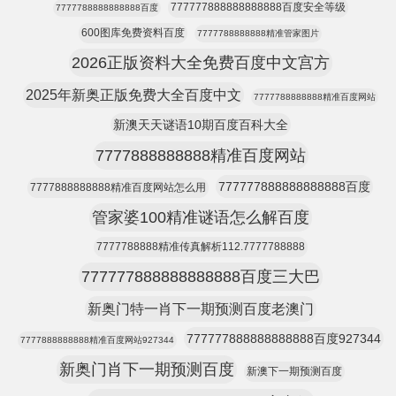
777777888888888888百度安全等级
7777788888888888百度
600图库免费资料百度
7777788888888精准管家图片
2026正版资料大全免费百度中文宫方
2025年新奥正版免费大全百度中文
7777788888888精准百度网站
新澳天天谜语10期百度百科大全
7777888888888精准百度网站
777777888888888888百度
7777888888888精准百度网站怎么用
管家婆100精准谜语怎么解百度
7777788888精准传真解析112.7777788888
777777888888888888百度三大巴
新奥门特一肖下一期预测百度老澳门
777777888888888888百度927344
7777888888888精准百度网站927344
新奥门肖下一期预测百度
新澳下一期预测百度