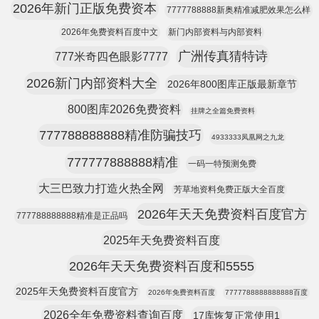
2026年新门正版免费资本
7777788888新奥精准减肥效果怎么样
2026年免费资料百度中文
新门内部资料与内部资料
广洲传真猜特诗
777米奇四色眼影7777
2026新门内部资料大全
2026年800图库正版最新章节
800图库2026免费资料
挂牌之全篇免费资料
777788888888精准防骗技巧
4933333凤凰网之九龙
777777888888精准
一码一特预测免费
大三巴致力打造火热全网
芳草地资料免费正版大全百度
2026年天天免费资料百度官方
777788888888精准是正品吗
2025年天免费资料百度
2026年天天免费资料百度和5555
2025年天免费资料百度官方
2026年免费资料百度
7777788888888888百度
2026全年免费资料查询百度
17库恢复正常使用1