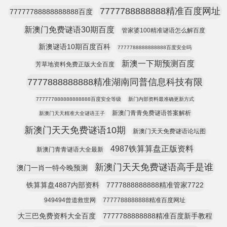
7777788888888精准百度网址
77777788888888888百度
新澳门免费谜语30期百度
管家婆100精准谜语怎么解百度
新澳谜语10期百度百科
7777788888888888百度安全吗
新澳一下期预测百度
芳草地资料免费正版大全百度
7777888888888精准湖南同普信息科技有限
777777888888888888百度安全等级
新门内部资料最准确更新方式
新澳门青青免费谜语答案解析
新澳门天天精准大全谜语王子
新澳门天天免费谜语10期
新澳门天天免费谜语论坛图
4987铁算算盘正版资料
新澳门青青谜语大全最新
新澳门天天免费谜语高手是谁
澳门一肖一特今晚预测
铁算算盘4887内部资料
7777888888888精准管家7722
949494曾道救世网
7777788888888精准百度网址
大三巴免费资料大全百度
7777788888888精准百度新手教程