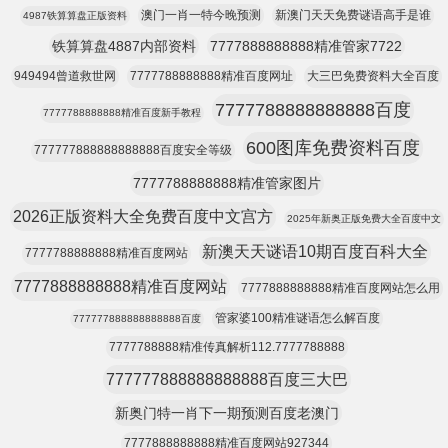
澳门一肖一特今晚预测
新澳门天天免费谜语高手是谁
4987铁算算盘正版资料
铁算算盘4887内部资料
7777888888888精准管家7722
949494曾道救世网
7777788888888精准百度网址
大三巴免费资料大全百度
7777788888888888百度
7777788888888精准百度新手教程
600图库免费资料百度
777777888888888888百度安全等级
7777788888888精准管家图片
2026正版资料大全免费百度中文宫方
2025年新奥正版免费大全百度中文
新澳天天谜语10期百度百科大全
7777788888888精准百度网站
7777888888888精准百度网站
7777888888888精准百度网站怎么用
管家婆100精准谜语怎么解百度
777777888888888888百度
7777788888精准传真解析112.7777788888
777777888888888888百度三大巴
新奥门特一肖下一期预测百度老澳门
7777888888888精准百度网站927344