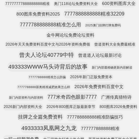
600资料图库大全
77777777888888888精准
奥门118论坛免费资料大全
7777888888888精准32209
800图库免费资料2025
7777788888888精准怎么用
2025澳门挂牌灯牌免费吗
金牛网论坛免费论坛资料
2026年天天免费资料百度中文与2026年资料免费领
曾道资料大全免费最精准
曾夫人论坛40779中特
曾道道人论坛最新讨论
493333WWW马头诗背后的故事
新门内部最精确更新内容解读
2026年新门正版免费资本
7777788888精准怎么防骗
2026年免费资料百度中文
7777788888新奥精准减肥效果怎么样
777米奇四色眼影7777
广洲传真猜特诗
新门内部资料与内部资料
2026新门内部资料大全
2026年800图库正版最新章节
800图库2026免费资料
挂牌之全篇免费资料
777788888888精准防骗技巧
4933333凤凰网之九龙
777777888888精准