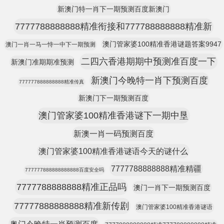
新澳门特一肖下一期预测百度新澳门
7777788888888精准衔接和777788888888精准新
澳门管家婆100精准香港谜题答案9947
澳门一肖一马一恃一中下一期预测
二四六香港期期中预测准百度一下
新澳门准期期准预测
新澳门今晚特一肖下预测百度
777777888888888精准传真
新澳门下一期预测百度
澳门管家婆100精准香港谜下一期中垦
新澳一肖一码预测百度
澳门管家婆100精准香港谜语今天的谜什么
7777788888888精准精疆
777777888888888888百度安全吗
7777788888888精准正品吗
澳门一肖下一期预测百度
77777888888888精准新传剧
澳门管家婆100精准香港谜语