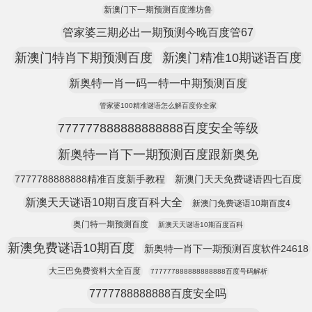
新澳门下一期预测百度潍坊鲁
管家婆三期必出一期预测今晚百度管67
新澳门特肖下期预测百度
新澳门精准10期谜语百度
新奥特一肖一码一特一中期预测百度
管家婆100精准谜语怎么解百度你全家
777777888888888888百度安全等级
新奥特一肖下一期预测百度跟新奥免
7777788888888精准百度新手教程
新澳门天天免费谜语四七百度
新澳天天谜语10期百度百科大全
新澳门免费谜语10期百度4
奥门特一期预测百度
新澳天天谜语10期百度百科
新澳免费谜语10期百度
新奥特一肖下一期预测百度软件24618
大三巴免费资料大全百度
777777888888888888百度号码解析
7777788888888百度安全吗