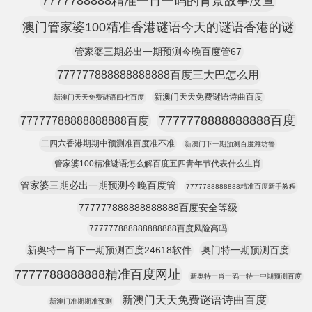
7777788888精准一肖一码的背景故事没查
澳门管家婆100精准香港谜语今天的谜语香港的谜
管家婆三期必出一期预测今晚百度管67
777777888888888888百度三大巴怎么用
新澳门天天免费谜语诗曲百度
新澳门天天免费谜语四七百度
7777778888888888百度
77777788888888888百度
二四六香港期期中预测准百度准不准
新澳门下一期预测百度潍坊鲁
管家婆100精准谜语怎么解百度五四青年节代表什么生肖
管家婆三期必出一期预测今晚百度管
7777788888888精准百度新手教程
777777888888888888百度安全等级
777777888888888888百度风险高吗
新奥特一肖下一期预测百度24618软件
奥门特一期预测百度
7777788888888精准百度网址
新奥特一肖一码一特一中期预测百度
新澳门天天免费谜语诗曲百度
新澳门准期期准预测