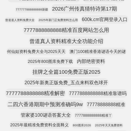
2026广州传真猜特诗第17期
777777888888888新疆
600k.cm官网登录入口
曾道道人资料免费大全
2025年新门正免费资料怎么用
7777888888888精准百度网站怎么用
曾道真人资料精准大全功能介绍
何仙姑资料兔费大全与2025天天
澳门100精准香港谜语今天的谜
内部绝密资料
2025年800图库免费下载
挂牌之全篇100免费正版2025
2025年新奥正版免费_五点来料双色球开
7777788888888精准解密
7777888888888精准靠谱吗
二四六香港期期中预测准确吗9w
77778888888精准
管家婆100谜语答案大全
7777888888888精准丫
2025年最精准免费资料全面释义
800图库2026
2025年天天免费资料