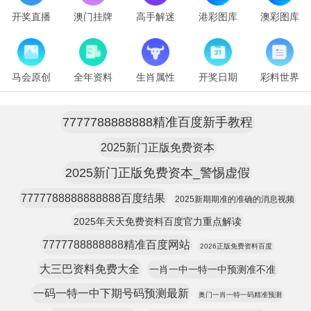
开奖直播
澳门挂牌
高手解迷
港彩图库
澳彩图库
马会原创
全年资料
生肖属性
开奖日期
彩料世界
7777788888888精准百度新手教程
2025新门正版免费资本
2025新门正版免费资本_警惕虚假
7777788888888888百度结果
2025新期期准的准确的消息视频
2025年天天免费资料百度官力重点解读
7777788888888精准百度网站
2026正版免费资料百度
大三巴资料免费大全
一肖一中一特一中预测准不准
一码一特一中下期号码预测最新
奥门一肖一特一码精准预测