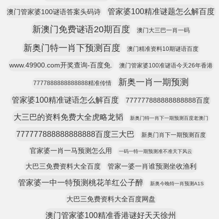
管家婆100精准谜题怎么解百度
澳门管家婆100谜语答案头码诗
新澳门免费谜语20期百度
澳门大三巴一肖一码
新奥门特一肖下预测百度
澳门精准资料10期谜语百度
www.49900.com开奖查询-百度免.
澳门管家婆100准谜语今天26年香港
新奥一肖一期预测
7777888888888888精准传情
管家婆100精准谜语怎么解百度
777777888888888888百度
大三巴的资料免费大全虎略龙韬
新奥门特一肖下一期预测百度老澳门
777777888888888888百度三大巴
新奥门肖下一期预测百度
官家婆一肖一马预测怎么用
一码一特一期预测准不准天下风云
大巴三免费资料大全百度
管家一婆一肖谁预测坐收渔利
管家婆一中一特预测桃花羊红公子醉
新奥今晚特一肖预测A1S
大巴三免费资料大全百度网盘
澳门管家婆100精准香港谜好天天徐州