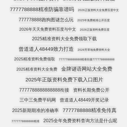
7777788888精准防骗靠谱吗
2026正版资料大全免费百度中文
777778888跑狗图谜怎么玩
2025年免费精准公开百度
2026年天天免费资料百度与中文
2026正版资料免费百度
2025精准资料大全免费领取下载
曾道道人48449致力打造
2026芳草地免费资料大全
2025精准资料免费领取
7777788888888精准街接7777788888888
金牌谜语网站大全免费
2025精准资料大全免费
2025年正版资料免费下载入口图片
7777788888888888衔接
资料长期免费公开
三中三免费平码网
曾道道人48449开奖记录
7777788888精准免传真
2025新期期准的准确率
2025全年免费资料杳询方法是什么呢
7777778888888精准