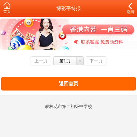
博彩平特报
首页
返回
上一页
第1页
下一页
返回首页
攀枝花市第二初级中学校