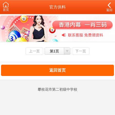
官方供料
首页
返回
上一页
第1页
下一页
返回首页
攀枝花市第二初级中学校